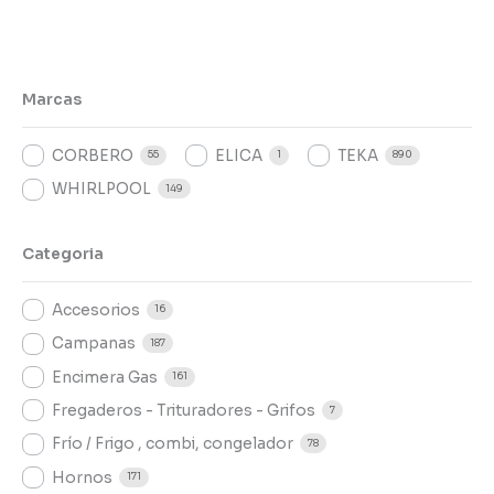
Marcas
CORBERO
ELICA
TEKA
55
1
890
WHIRLPOOL
149
Categoria
Accesorios
16
Campanas
187
Encimera Gas
161
Fregaderos - Trituradores - Grifos
7
Frío / Frigo , combi, congelador
78
Hornos
171